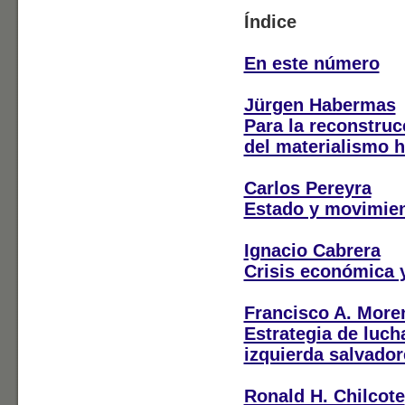
Índice
En este número
Jürgen Habermas
Para la reconstruc
del materialismo h
Carlos Pereyra
Estado y movimien
Ignacio Cabrera
Crisis económica y
Francisco A. More
Estrategia de luch
izquierda salvado
Ronald H. Chilcote