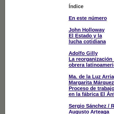
Índice
En este número
John Holloway
El Estado y la
lucha cotidiana
Adolfo Gilly
La reorganización 
obrera latinoamer
Ma. de la Luz Arri
Margarita Márquez
Proceso de trabajo
en la fábrica El Án
Sergio Sánchez / R
Augusto Arteaga