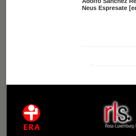
Adolfo Sánchez R
Neus Espresate [ed
.